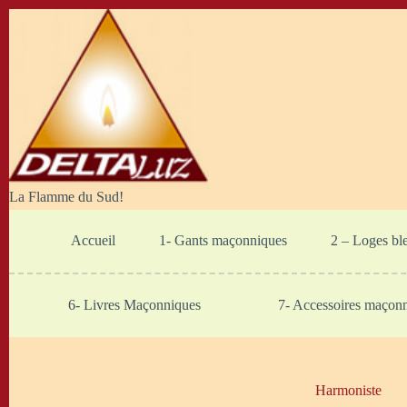
Passer
au
contenu
La Flamme du Sud!
Accueil
1- Gants maçonniques
2 – Loges bl
6- Livres Maçonniques
7- Accessoires maçon
Harmoniste