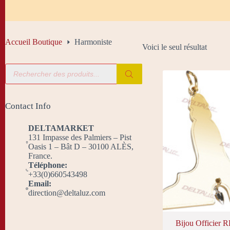
Accueil Boutique
Harmoniste
Voici le seul résultat
Recherche
de
produits
Contact Info
DELTAMARKET
131 Impasse des Palmiers – Pist
Oasis 1 – Bât D – 30100 ALÈS,
France.
Téléphone:
+33(0)660543498
Email:
direction@deltaluz.com
Bijou Officier