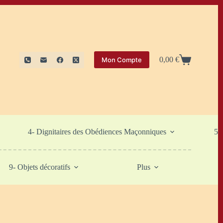
0,00
€
Mon Compte
Panier
d’achat
4- Dignitaires des Obédiences Maçonniques
5-
9- Objets décoratifs
Plus