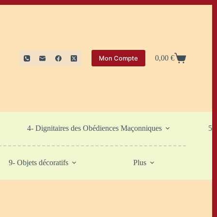
0,00
€
Mon Compte
Panier
d’achat
4- Dignitaires des Obédiences Maçonniques
5-
9- Objets décoratifs
Plus