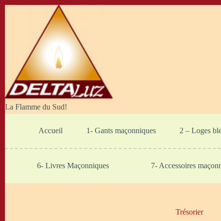
Passer
au
contenu
La Flamme du Sud!
Accueil
1- Gants maçonniques
2 – Loges bl
6- Livres Maçonniques
7- Accessoires maçon
Trésorier