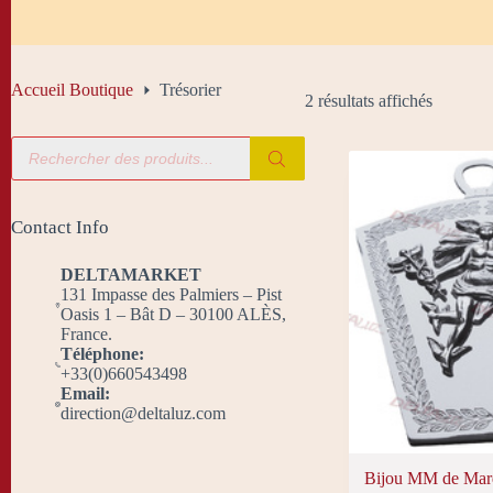
Accueil Boutique
Trésorier
2 résultats affichés
Recherche
de
produits
Contact Info
DELTAMARKET
131 Impasse des Palmiers – Pist
Oasis 1 – Bât D – 30100 ALÈS,
France.
Téléphone:
+33(0)660543498
Email:
direction@deltaluz.com
Bijou MM de Marq