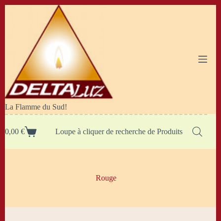
Passer
au
contenu
La Flamme du Sud!
0,00
€
Loupe à cliquer de recherche de Produits
Panier
d’achat
Rouge