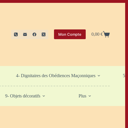
0,00
€
Mon Compte
Panier
d’achat
4- Dignitaires des Obédiences Maçonniques
5-
9- Objets décoratifs
Plus