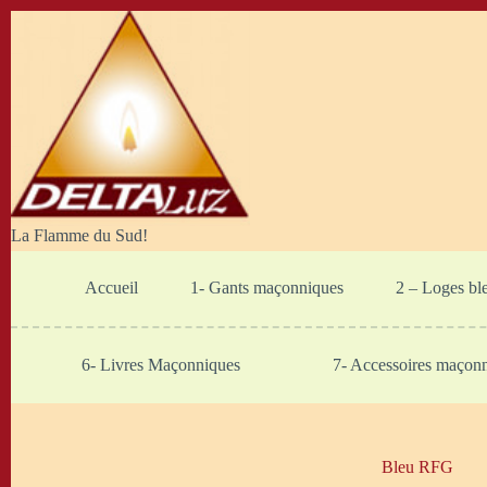
Passer
au
contenu
La Flamme du Sud!
Accueil
1- Gants maçonniques
2 – Loges bl
6- Livres Maçonniques
7- Accessoires maçon
Bleu RFG