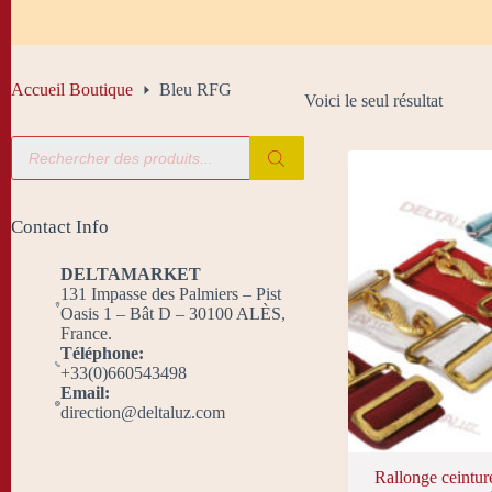
Accueil Boutique
Bleu RFG
Voici le seul résultat
Recherche
de
produits
Contact Info
DELTAMARKET
131 Impasse des Palmiers – Pist
Oasis 1 – Bât D – 30100 ALÈS,
France.
Téléphone:
+33(0)660543498
Email:
direction@deltaluz.com
Rallonge ceinture