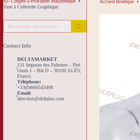
92- Coupes à évocation Maçonnique
Accueil Boutique
Vase à Collerette Graphique
Recherche
de
produits
Contact Info
DELTAMARKET
131 Impasse des Palmiers – Pist
Oasis 1 – Bât D – 30100 ALÈS,
France.
Téléphone:
+33(0)660543498
Email:
direction@deltaluz.com