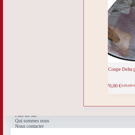
Coupe Delta 
70,00
€
120,00
Le
Le
prix
prix
initial
actuel
était :
est :
120,00 
70,00 €
Plan du site
Qui sommes nous
Nous contacter
Nos mentions légales