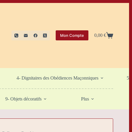
0,00
€
Mon Compte
Panier
d’achat
4- Dignitaires des Obédiences Maçonniques
5-
9- Objets décoratifs
Plus