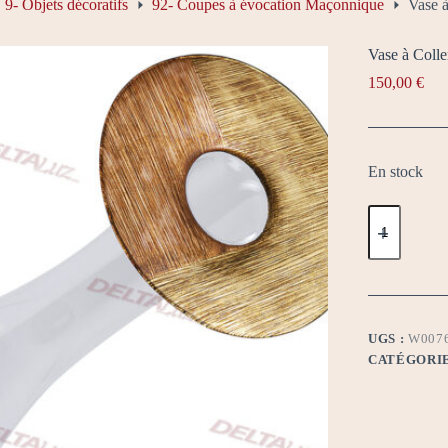
9- Objets décoratifs
92- Coupes à évocation Maçonnique
Vase à
Vase à Colle
150,00
€
En stock
quantité
de
Vase
à
Collerette
Graphique
UGS :
W007
CATÉGORIE