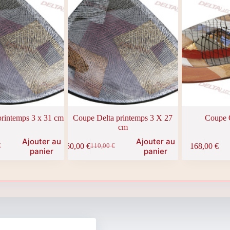
printemps 3 x 31 cm
Coupe Delta printemps 3 X 27
Coupe O
cm
Ajouter au
Ajouter au
60,00
€
168,00
€
€
110,00
€
Le
Le
panier
panier
prix
prix
initial
actuel
était :
est :
€.
.
110,00 €.
60,00 €.