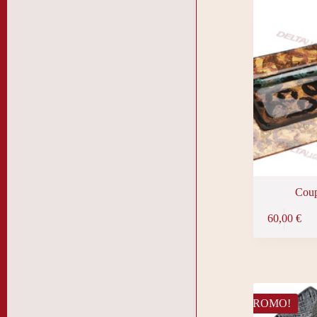
Coup
60,00
€
PROMO!