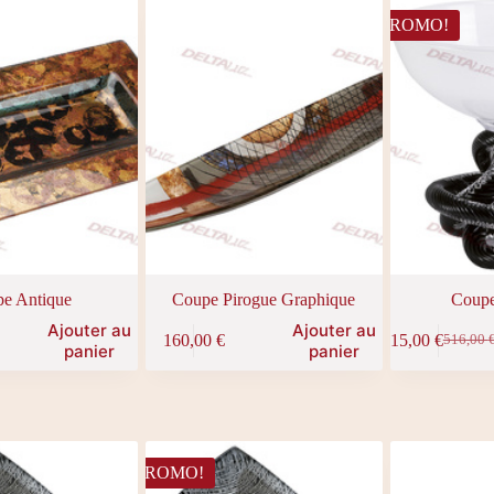
PROMO!
e Antique
Coupe Pirogue Graphique
Coupe
Ajouter au
Ajouter au
160,00
€
215,00
€
516,00
Le
Le
panier
panier
prix
prix
initial
actuel
était :
est :
516,00 
215,00 
PROMO!