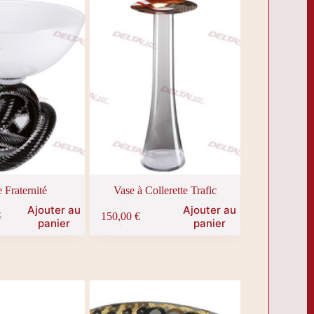
 Fraternité
Vase à Collerette Trafic
Ajouter au
Ajouter au
150,00
€
€
panier
panier
€.
€.