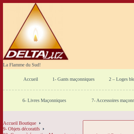
Passer
au
contenu
La Flamme du Sud!
Accueil
1- Gants maçonniques
2 – Loges bl
6- Livres Maçonniques
7- Accessoires maçon
Accueil Boutique
9- Objets décoratifs