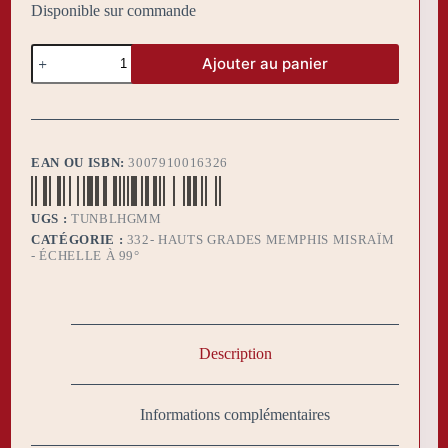
Disponible sur commande
quantité
Ajouter au panier
de
Tunique
Blanche
Hauts
Grades
Memphis
EAN OU ISBN:
3007910016326
Misraïm
UGS :
TUNBLHGMM
CATÉGORIE :
332- HAUTS GRADES MEMPHIS MISRAÏM
- ÉCHELLE À 99°
Description
Informations complémentaires