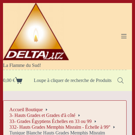
Passer
au
contenu
La Flamme du Sud!
0,00
€
Loupe à cliquer de recherche de Produits
Panier
d’achat
Accueil Boutique
3- Hauts Grades et Grades d'à côté
33- Grades Égyptiens Échelles en 33 ou 99
332- Hauts Grades Memphis Misraïm - Échelle à 99°
Tunique Blanche Hauts Grades Memphis Misraïm