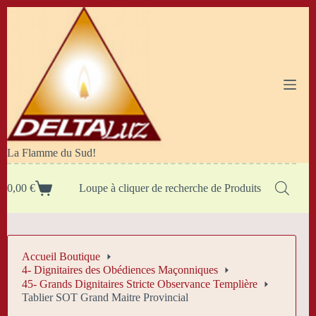
Passer
au
contenu
La Flamme du Sud!
0,00
€
Loupe à cliquer de recherche de Produits
Panier
d’achat
Accueil Boutique
4- Dignitaires des Obédiences Maçonniques
45- Grands Dignitaires Stricte Observance Templière
Tablier SOT Grand Maitre Provincial