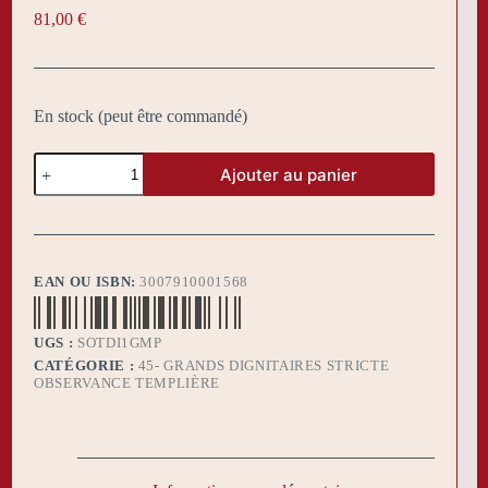
81,00
€
En stock (peut être commandé)
quantité
Ajouter au panier
de
Tablier
SOT
Grand
Maitre
Provincial
EAN OU ISBN:
3007910001568
UGS :
SOTDI1GMP
CATÉGORIE :
45- GRANDS DIGNITAIRES STRICTE
OBSERVANCE TEMPLIÈRE