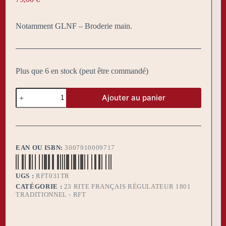
Notamment GLNF – Broderie main.
Plus que 6 en stock (peut être commandé)
quantité
Ajouter au panier
de
Tablier
RFT
Maître
n°1
EAN OU ISBN:
3007910009717
UGS :
RFT031TR
CATÉGORIE :
23 RITE FRANÇAIS RÉGULATEUR 1801
TRADITIONNEL - RFT