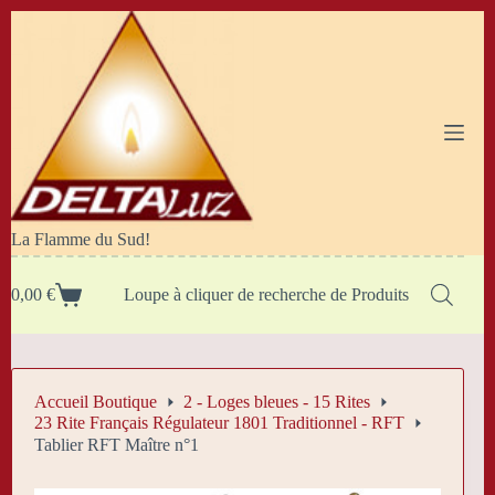
Passer
au
contenu
La Flamme du Sud!
0,00
€
Loupe à cliquer de recherche de Produits
Panier
d’achat
Accueil Boutique
2 - Loges bleues - 15 Rites
23 Rite Français Régulateur 1801 Traditionnel - RFT
Tablier RFT Maître n°1