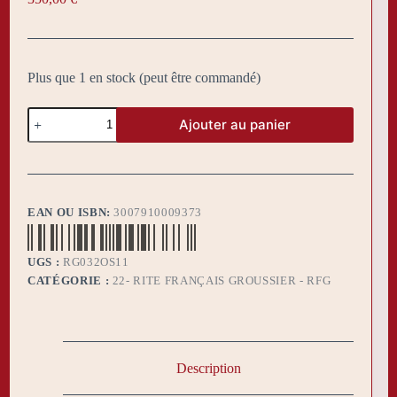
Plus que 1 en stock (peut être commandé)
quantité
Ajouter au panier
de
Sautoirs
RFG
11
officiers
EAN OU ISBN:
3007910009373
UGS :
RG032OS11
CATÉGORIE :
22- RITE FRANÇAIS GROUSSIER - RFG
Description