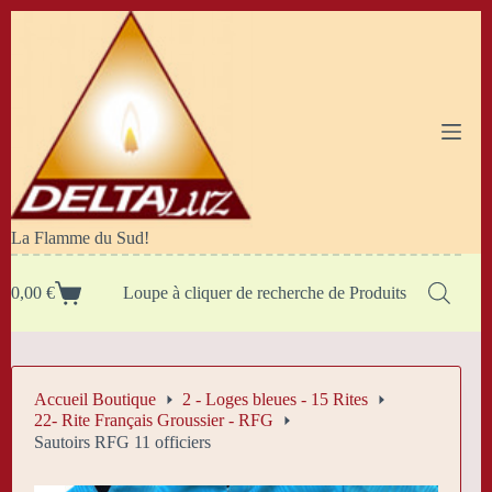
Passer
au
contenu
La Flamme du Sud!
0,00
€
Loupe à cliquer de recherche de Produits
Panier
d’achat
Accueil Boutique
2 - Loges bleues - 15 Rites
22- Rite Français Groussier - RFG
Sautoirs RFG 11 officiers