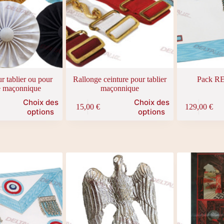
r tablier ou pour
Rallonge ceinture pour tablier
Pack R
ne maçonnique
maçonnique
Ce
Choix des
Choix des
15,00
€
129,00
€
produit
options
options
a
plusieurs
variations.
Les
options
peuvent
être
choisies
sur
la
page
du