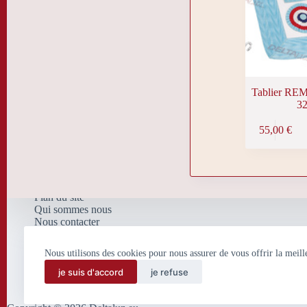
produit
Tablier REM
3
55,00
€
Plan du site
Qui sommes nous
Nous contacter
Nos mentions légales
Politique de confidentialité
Nous utilisons des cookies pour nous assurer de vous offrir la meill
et de traitement de données
personnelles
je suis d'accord
je refuse
Conditions Générales de
Vente