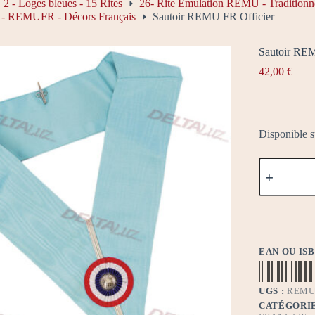
2 - Loges bleues - 15 Rites
26- Rite Émulation REMU - Traditionne
n - REMUFR - Décors Français
Sautoir REMU FR Officier
Sautoir REM
42,00
€
Disponible 
quantité
de
Sautoir
REMU
FR
Officier
EAN OU IS
UGS :
REMU
CATÉGORIE