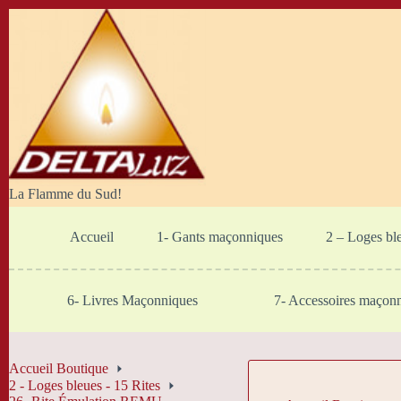
Passer
au
contenu
La Flamme du Sud!
Accueil
1- Gants maçonniques
2 – Loges bl
6- Livres Maçonniques
7- Accessoires maçon
Accueil Boutique
2 - Loges bleues - 15 Rites