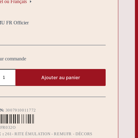
l ou Français
U FR Officier
sur commande
Ajouter au panier
BN:
3007910011772
FR032O
 :
261- RITE ÉMULATION - REMUFR - DÉCORS