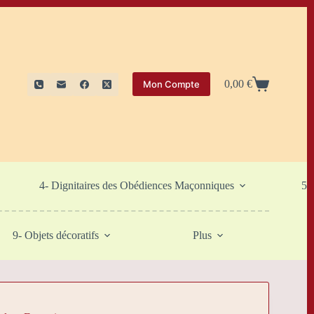
0,00
€
Mon Compte
Panier
d’achat
4- Dignitaires des Obédiences Maçonniques
5-
9- Objets décoratifs
Plus