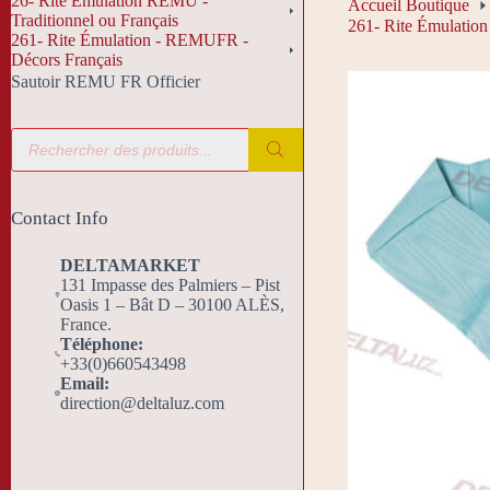
26- Rite Émulation REMU -
Accueil Boutique
Traditionnel ou Français
261- Rite Émulatio
261- Rite Émulation - REMUFR -
Décors Français
Sautoir REMU FR Officier
Recherche
de
produits
Contact Info
DELTAMARKET
131 Impasse des Palmiers – Pist
Oasis 1 – Bât D – 30100 ALÈS,
France.
Téléphone:
+33(0)660543498
Email:
direction@deltaluz.com