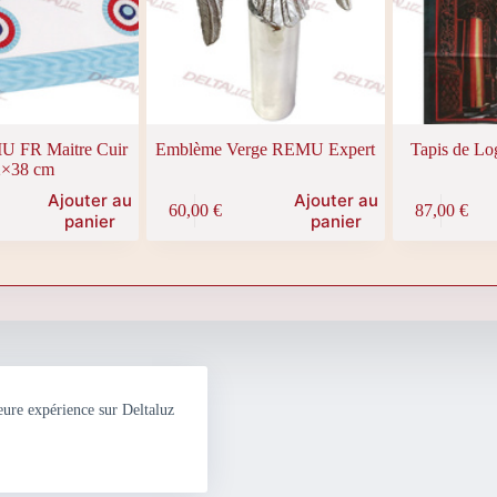
produit
U FR Maitre Cuir
Emblème Verge REMU Expert
Tapis de L
2×38 cm
Ajouter au
Ajouter au
60,00
€
87,00
€
panier
panier
eure expérience sur Deltaluz