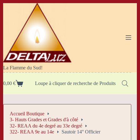
Passer
au
contenu
La Flamme du Sud!
0,00
€
Loupe à cliquer de recherche de Produits
Panier
d’achat
Accueil Boutique
3- Hauts Grades et Grades d'à côté
32- REAA du 4e degré au 33e degré
322- REAA 9e au 14e
Sautoir 14° Officier