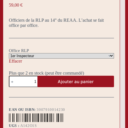
59,00
€
Officiers de la RLP au 14° du REAA. L’achat se fait
office par office.
Office RLP
Effacer
Plus que 2 en stock (peut être commandé)
quantité
Ajouter au panier
de
Sautoir
14°
Officier
EAN OU ISBN:
3007910014230
UGS :
A142O1S