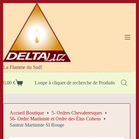
Passer
au
contenu
La Flamme du Sud!
0,00
€
Loupe à cliquer de recherche de Produits
Panier
d’achat
Accueil Boutique
5- Ordres Chevaleresques
56- Ordre Martiniste et Ordre des Élus Cohens
Sautoir Martiniste SI Rouge