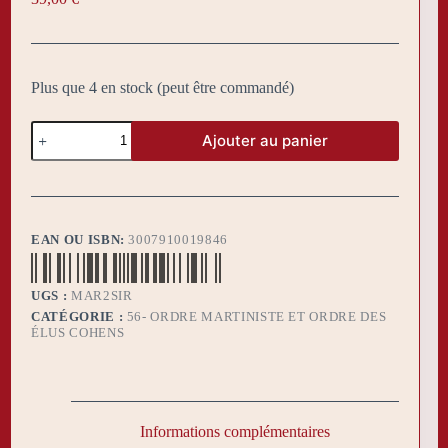
Plus que 4 en stock (peut être commandé)
quantité
Ajouter au panier
de
Sautoir
Martiniste
SI
Rouge
EAN OU ISBN:
3007910019846
UGS :
MAR2SIR
CATÉGORIE :
56- ORDRE MARTINISTE ET ORDRE DES
ÉLUS COHENS
Informations complémentaires