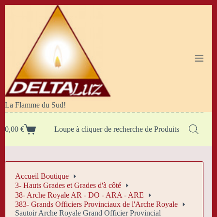
Passer
au
contenu
La Flamme du Sud!
0,00
€
Loupe à cliquer de recherche de Produits
Panier
d’achat
Accueil Boutique
3- Hauts Grades et Grades d'à côté
38- Arche Royale AR - DO - ARA - ARE
383- Grands Officiers Provinciaux de l'Arche Royale
Sautoir Arche Royale Grand Officier Provincial