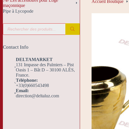
74- Les accessoires pour Loge
Accueil Boutique
maçonnique
Pipe à Lycopode
Recherche
de
produits
Contact Info
DELTAMARKET
131 Impasse des Palmiers – Pist
Oasis 1 – Bât D – 30100 ALÈS,
France.
Téléphone:
+33(0)660543498
Email:
direction@deltaluz.com