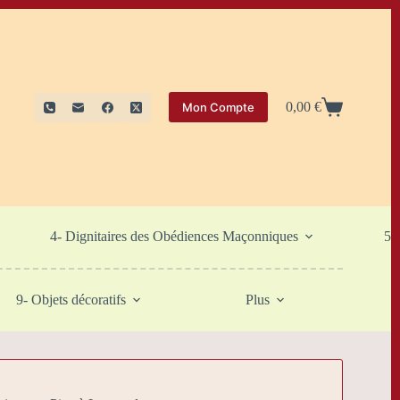
0,00
€
Mon Compte
Panier
d’achat
4- Dignitaires des Obédiences Maçonniques
5-
9- Objets décoratifs
Plus