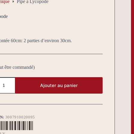
nique
Pipe à Lycopode
pode
ntée 60cm: 2 parties d’environ 30cm.
eut être commandé)
Ajouter au panier
BN:
3007910020095
ILY