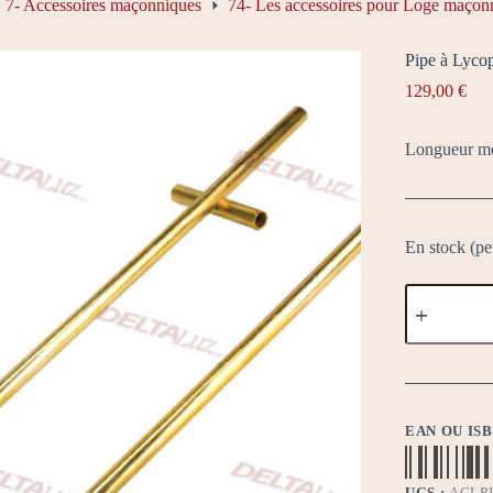
7- Accessoires maçonniques
74- Les accessoires pour Loge maçon
Pipe à Lyco
129,00
€
Longueur mo
En stock (p
quantité
de
Pipe
à
Lycopode
EAN OU IS
UGS :
ACLP