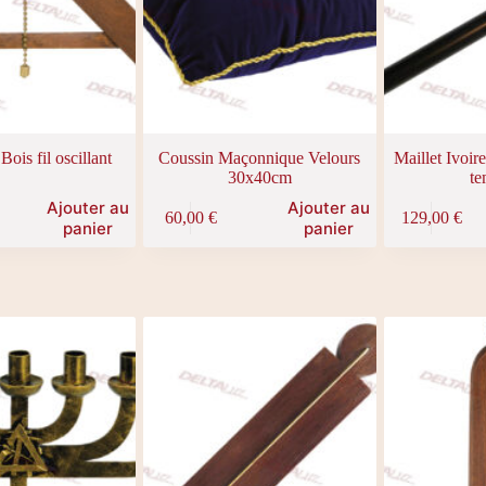
ois fil oscillant
Coussin Maçonnique Velours
Maillet Ivoire
30x40cm
te
Ajouter au
Ajouter au
60,00
€
129,00
€
panier
panier