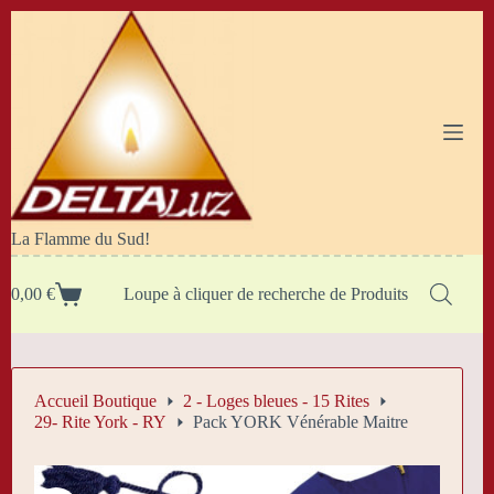
Passer
au
contenu
La Flamme du Sud!
0,00
€
Loupe à cliquer de recherche de Produits
Panier
d’achat
Accueil Boutique
2 - Loges bleues - 15 Rites
29- Rite York - RY
Pack YORK Vénérable Maitre