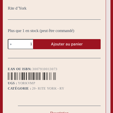
Rite d’York
Plus que 1 en stock (peut être commandé)
quantité
Ajouter au panier
de
Pack
YORK
Vénérable
Maitre
EAN OU ISBN:
3007910013073
UGS :
YORKVMP
CATÉGORIE :
29- RITE YORK - RY