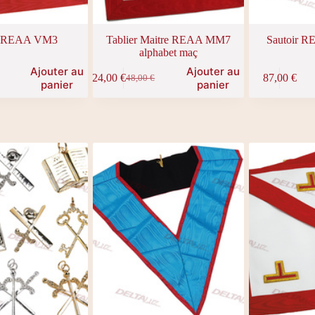
er REAA VM3
Tablier Maitre REAA MM7
Sautoir R
alphabet maç
Ajouter au
Ajouter au
24,00
€
87,00
€
48,00
€
Le
Le
panier
panier
prix
prix
initial
actuel
était :
est :
48,00 €.
24,00 €.