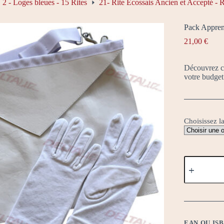
2 - Loges bleues - 15 Rites
21- Rite Écossais Ancien et Accepté 
Pack Appren
21,00
€
Découvrez ce
votre budget
Choisissez la
quantité
de
Pack
Apprenti
ÉcoPlus
EAN OU IS