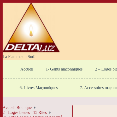
Passer
au
contenu
La Flamme du Sud!
Accueil
1- Gants maçonniques
2 – Loges bl
6- Livres Maçonniques
7- Accessoires maçon
Accueil Boutique
2 - Loges bleues - 15 Rites