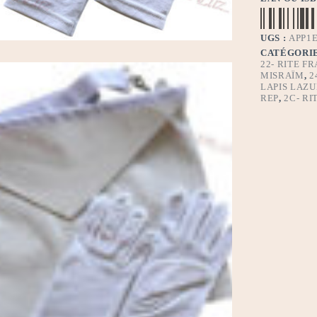
UGS :
APP1
CATÉGORIE
22- RITE F
MISRAÏM
,
2
LAPIS LAZU
REP
,
2C- R