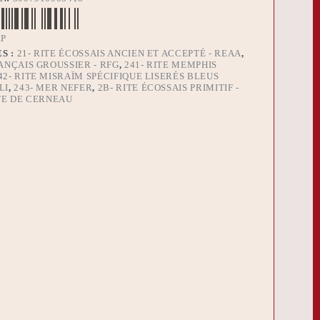
EP
S :
21- RITE ÉCOSSAIS ANCIEN ET ACCEPTÉ - REAA
,
RANÇAIS GROUSSIER - RFG
,
241- RITE MEMPHIS
42- RITE MISRAÏM SPÉCIFIQUE LISERÉS BLEUS
LI
,
243- MER NEFER
,
2B- RITE ÉCOSSAIS PRIMITIF -
ITE DE CERNEAU