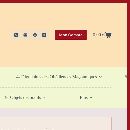
0,00
€
Mon Compte
Panier
d’achat
4- Dignitaires des Obédiences Maçonniques
5-
9- Objets décoratifs
Plus