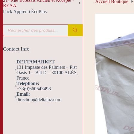
21- Rite Écossais Ancien et Accepté -
Accueil Boutique
REAA
Pack Apprenti ÉcoPlus
Recherche
de
produits
Contact Info
DELTAMARKET
131 Impasse des Palmiers – Pist
Oasis 1 – Bât D – 30100 ALÈS,
France.
Téléphone:
+33(0)660543498
Email:
direction@deltaluz.com