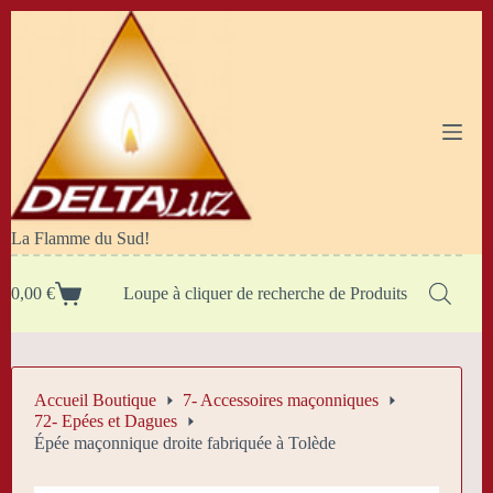
Passer
au
contenu
La Flamme du Sud!
0,00
€
Loupe à cliquer de recherche de Produits
Panier
d’achat
Accueil Boutique
7- Accessoires maçonniques
72- Epées et Dagues
Épée maçonnique droite fabriquée à Tolède