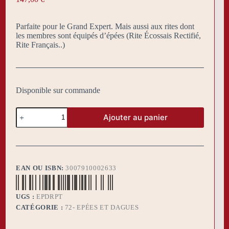
Parfaite pour le Grand Expert. Mais aussi aux rites dont
les membres sont équipés d’épées (Rite Écossais Rectifié,
Rite Français..)
Disponible sur commande
quantité
Ajouter au panier
de
Épée
maçonnique
droite
fabriquée
à
EAN OU ISBN:
3007910002633
Tolède
UGS :
EPDRPT
CATÉGORIE :
72- EPÉES ET DAGUES