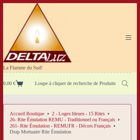
Passer
au
contenu
La Flamme du Sud!
0,00
€
Loupe à cliquer de recherche de Produits
Panier
d’achat
Accueil Boutique
2 - Loges bleues - 15 Rites
26- Rite Émulation REMU - Traditionnel ou Français
261- Rite Émulation - REMUFR - Décors Français
Drap Mortuaire Rite Émulation