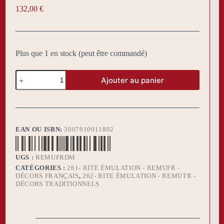
132,00
€
Plus que 1 en stock (peut être commandé)
quantité
Ajouter au panier
de
Drap
Mortuaire
Rite
Émulation
EAN OU ISBN:
3007910011802
UGS :
REMUFRDM
CATÉGORIES :
261- RITE ÉMULATION - REMUFR -
DÉCORS FRANÇAIS
,
262- RITE ÉMULATION - REMUTR -
DÉCORS TRADITIONNELS