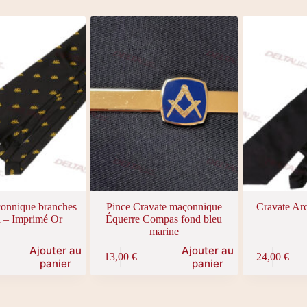
onnique branches
Pince Cravate maçonnique
Cravate Ar
 – Imprimé Or
Équerre Compas fond bleu
marine
Ajouter au
Ajouter au
13,00
€
24,00
€
panier
panier