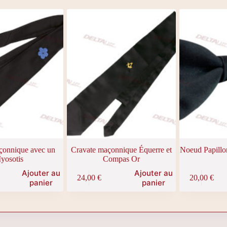
çonnique avec un
Cravate maçonnique Équerre et
Noeud Papillo
yosotis
Compas Or
Ajouter au
Ajouter au
24,00
€
20,00
€
panier
panier