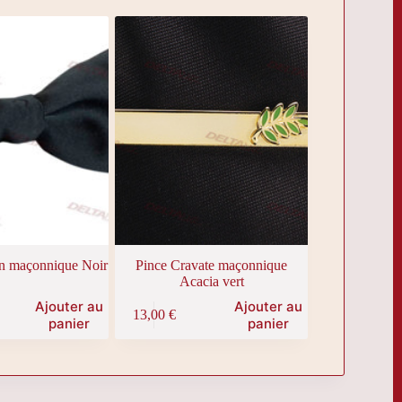
n maçonnique Noir
Pince Cravate maçonnique
Acacia vert
Ajouter au
Ajouter au
13,00
€
panier
panier