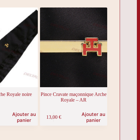
che Royale noire
Pince Cravate maçonnique Arche
Royale – AR
Ajouter au
Ajouter au
13,00
€
panier
panier