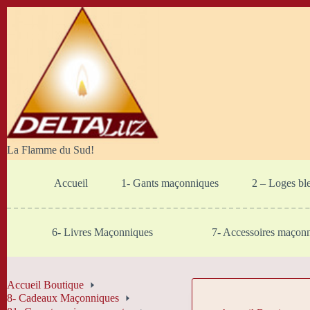
Passer
au
contenu
La Flamme du Sud!
Accueil
1- Gants maçonniques
2 – Loges bl
6- Livres Maçonniques
7- Accessoires maçon
Accueil Boutique
8- Cadeaux Maçonniques