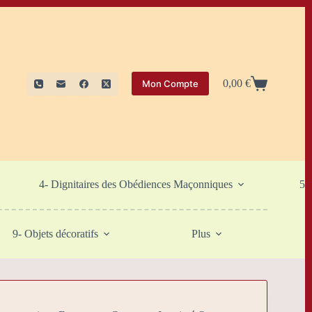
0,00
€
Mon Compte
Panier
d’achat
4- Dignitaires des Obédiences Maçonniques
5-
9- Objets décoratifs
Plus