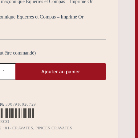
 maçonnique Equerres et Compas – Imprimé Or
onnique Equerres et Compas – Imprimé Or
eut être commandé)
Ajouter au panier
BN:
3007910020729
IECO
 :
81- CRAVATES, PINCES CRAVATES