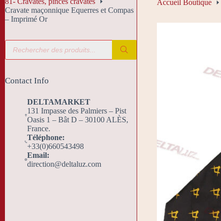
81- Cravates, pinces cravates
Accueil Boutique
Cravate maçonnique Equerres et Compas
– Imprimé Or
Recherche
de
produits
Contact Info
DELTAMARKET
131 Impasse des Palmiers – Pist
Oasis 1 – Bât D – 30100 ALÈS,
France.
Téléphone:
+33(0)660543498
Email:
direction@deltaluz.com