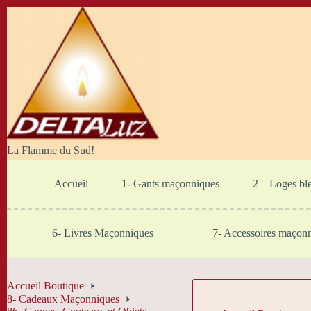
Passer
au
contenu
La Flamme du Sud!
Accueil
1- Gants maçonniques
2 – Loges bl
6- Livres Maçonniques
7- Accessoires maçon
Accueil Boutique
8- Cadeaux Maçonniques