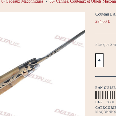
8- Cadeaux Maçonniques
86- Cannes, Couteaux et Objets Maçonn
Couteau LA
284,00
€
Plus que 3 e
quantité
de
Couteau
LAGUIOLE
Bois
de
Cade
EAN OU IS
UGS :
COUL
CATÉGORIE
MAÇONNIQ