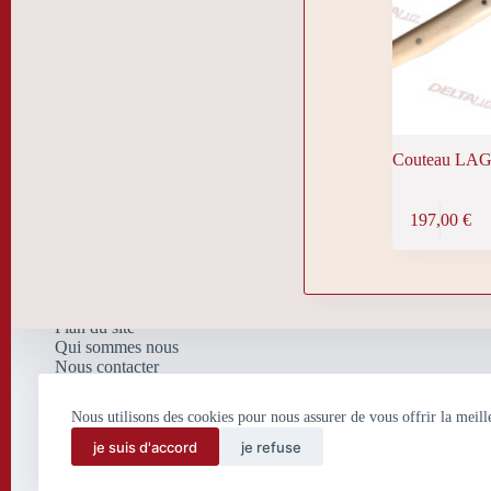
Couteau LAG
197,00
€
Plan du site
Qui sommes nous
Nous contacter
Nos mentions légales
Politique de confidentialité
Nous utilisons des cookies pour nous assurer de vous offrir la meill
et de traitement de données
personnelles
je suis d'accord
je refuse
Conditions Générales de
Vente