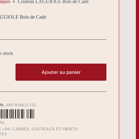
iques
Couteau LAGUIOLE Bois de Cade
GUIOLE Bois de Cade
n stock
Ajouter au panier
BN:
3007910021535
A3
 :
86- CANNES, COUTEAUX ET OBJETS
UES