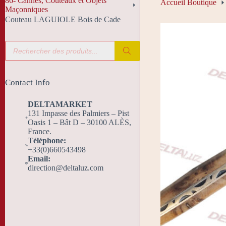
86- Cannes, Couteaux et Objets
Accueil Boutique
Maçonniques
Couteau LAGUIOLE Bois de Cade
Recherche
de
produits
Contact Info
DELTAMARKET
131 Impasse des Palmiers – Pist
Oasis 1 – Bât D – 30100 ALÈS,
France.
Téléphone:
+33(0)660543498
Email:
direction@deltaluz.com