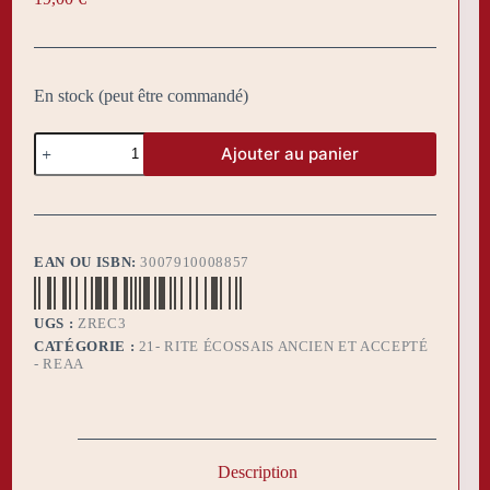
En stock (peut être commandé)
quantité
Ajouter au panier
de
Bijou
Reconnaissance
Conjugale
Maçonnique
EAN OU ISBN:
3007910008857
UGS :
ZREC3
CATÉGORIE :
21- RITE ÉCOSSAIS ANCIEN ET ACCEPTÉ
- REAA
Description