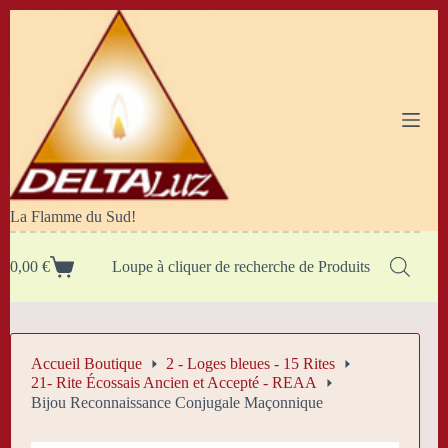
Passer
au
contenu
La Flamme du Sud!
0,00
€
Loupe à cliquer de recherche de Produits
Panier
d’achat
Accueil Boutique
2 - Loges bleues - 15 Rites
21- Rite Écossais Ancien et Accepté - REAA
Bijou Reconnaissance Conjugale Maçonnique