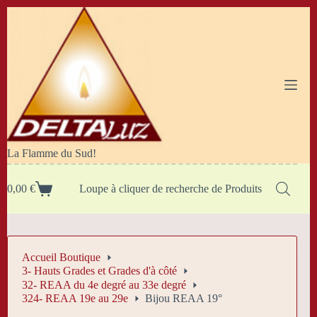
Passer
au
contenu
La Flamme du Sud!
0,00
€
Loupe à cliquer de recherche de Produits
Panier
d’achat
Accueil Boutique
3- Hauts Grades et Grades d'à côté
32- REAA du 4e degré au 33e degré
324- REAA 19e au 29e
Bijou REAA 19°