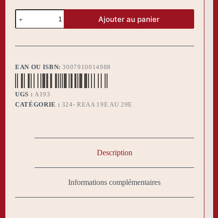
quantité
Ajouter au panier
de
Bijou
REAA
19°
EAN OU ISBN:
3007910014988
UGS :
A193
CATÉGORIE :
324- REAA 19E AU 29E
Description
Informations complémentaires